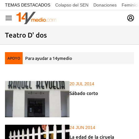
common.go-to-content
TEMAS DESTACADOS
Colapso del SEN
Donaciones
Feminici
Navegación
Teatro D' dos
Para ayudar a 14ymedio
APOYO
20 JUL 2014
Sábado corto
24 JUN 2014
La edad de la ciruela