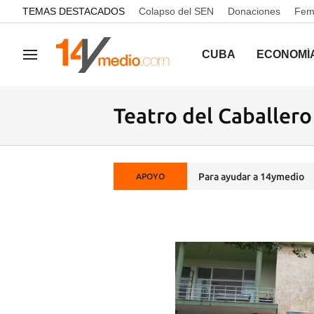
common.go-to-content
TEMAS DESTACADOS
Colapso del SEN
Donaciones
Femi
CUBA
ECONOMÍ
Navegación
Teatro del Caballero
Para ayudar a 14ymedio
APOYO