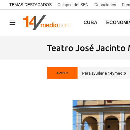
common.go-to-content
TEMAS DESTACADOS
Colapso del SEN
Donaciones
Femi
CUBA
ECONOMÍ
Navegación
Teatro José Jacinto
Para ayudar a 14ymedio
APOYO