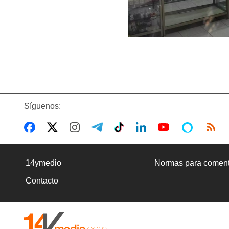
Síguenos:
14ymedio
Normas para coment
Contacto