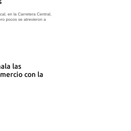
s
al, en la Carretera Central,
ero pocos se atrevieron a
ala las
omercio con la