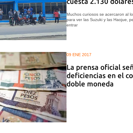
cuesta 2.130 dólare
Muchos curiosos se acercaron al loc
para ver las Suzuki y las Haojue, p
entrar
09 ENE 2017
La prensa oficial señ
deficiencias en el c
doble moneda