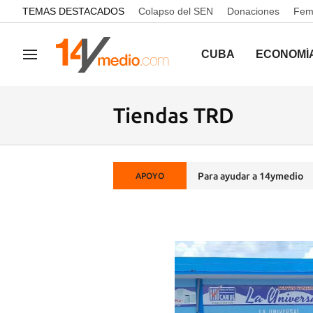
common.go-to-content
TEMAS DESTACADOS
Colapso del SEN
Donaciones
Femi
CUBA
ECONOMÍ
Navegación
Tiendas TRD
Para ayudar a 14ymedio
APOYO