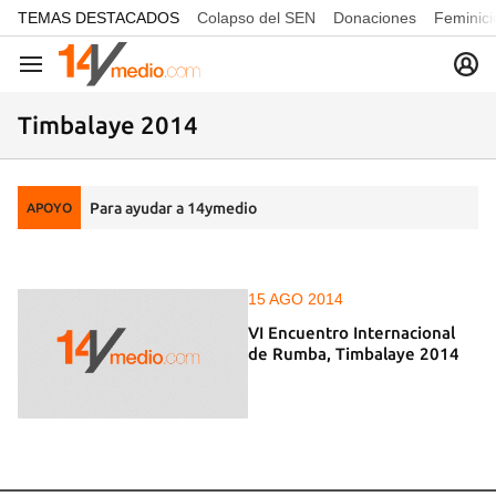
common.go-to-content
TEMAS DESTACADOS
Colapso del SEN
Donaciones
Feminici
Navegación
Timbalaye 2014
Para ayudar a 14ymedio
APOYO
15 AGO 2014
VI Encuentro Internacional
de Rumba, Timbalaye 2014