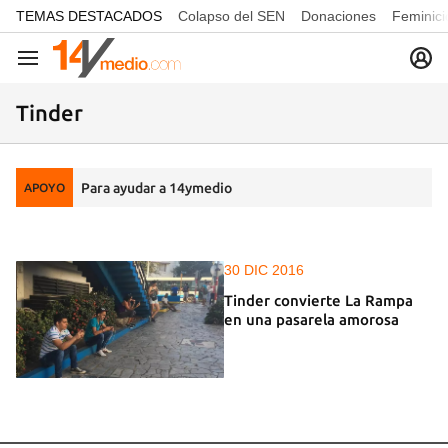
common.go-to-content
TEMAS DESTACADOS
Colapso del SEN
Donaciones
Feminici
Navegación
Tinder
Para ayudar a 14ymedio
APOYO
30 DIC 2016
Tinder convierte La Rampa
en una pasarela amorosa