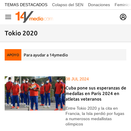
common.go-to-content
TEMAS DESTACADOS
Colapso del SEN
Donaciones
Feminici
Navegación
Tokio 2020
Para ayudar a 14ymedio
APOYO
08 JUL 2024
Cuba pone sus esperanzas de
medallas en París 2024 en
atletas veteranos
Entre Tokio 2020 y la cita en
Francia, la Isla perdió por fugas
a numerosos medallistas
olímpicos