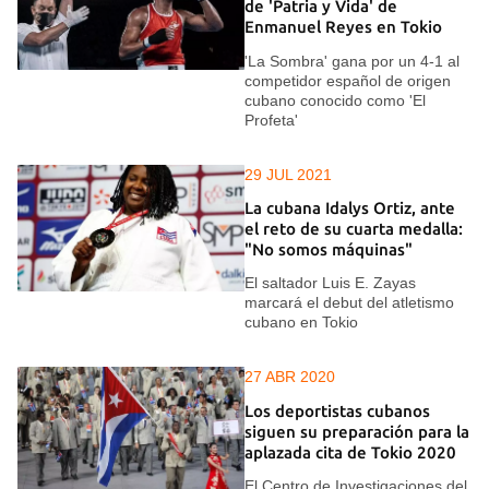
de 'Patria y Vida' de
Enmanuel Reyes en Tokio
'La Sombra' gana por un 4-1 al
competidor español de origen
cubano conocido como 'El
Profeta'
29 JUL 2021
La cubana Idalys Ortiz, ante
el reto de su cuarta medalla:
"No somos máquinas"
El saltador Luis E. Zayas
marcará el debut del atletismo
cubano en Tokio
27 ABR 2020
Los deportistas cubanos
siguen su preparación para la
aplazada cita de Tokio 2020
El Centro de Investigaciones del