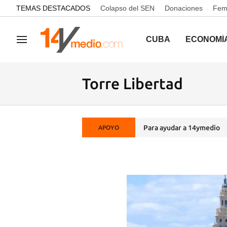
common.go-to-content
TEMAS DESTACADOS
Colapso del SEN
Donaciones
Femi
CUBA
ECONOMÍ
Navegación
Torre Libertad
Para ayudar a 14ymedio
APOYO