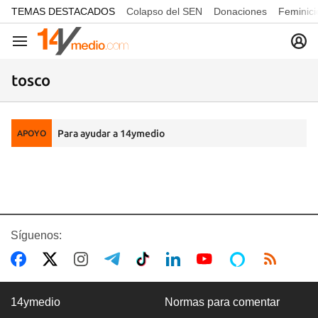
common.go-to-content
TEMAS DESTACADOS
Colapso del SEN
Donaciones
Feminici
Navegación
tosco
Para ayudar a 14ymedio
APOYO
Síguenos:
14ymedio
Normas para comentar