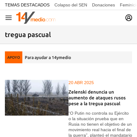
common.go-to-content
TEMAS DESTACADOS
Colapso del SEN
Donaciones
Feminici
Navegación
tregua pascual
Para ayudar a 14ymedio
APOYO
20 ABR 2025
Zelenski denuncia un
aumento de ataques rusos
pese a la tregua pascual
“O Putin no controla su Ejército
o la situación prueba que en
Rusia no tienen el objetivo de un
movimiento real hacia el final de
la guerra”, planteó el mandatario