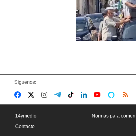
Síguenos:
14ymedio
Normas para coment
Contacto