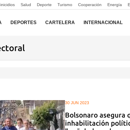
nicidios
Salud
Deporte
Turismo
Cooperación
Energía
A
DEPORTES
CARTELERA
INTERNACIONAL
ectoral
30 JUN 2023
Bolsonaro asegura 
inhabilitación polít