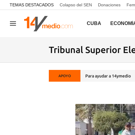
common.go-to-content
TEMAS DESTACADOS
Colapso del SEN
Donaciones
Femi
CUBA
ECONOMÍ
Navegación
Tribunal Superior El
Para ayudar a 14ymedio
APOYO