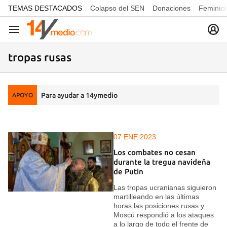
common.go-to-content
TEMAS DESTACADOS
Colapso del SEN
Donaciones
Feminici
Navegación
tropas rusas
Para ayudar a 14ymedio
APOYO
07 ENE 2023
Los combates no cesan
durante la tregua navideña
de Putin
Las tropas ucranianas siguieron
martilleando en las últimas
horas las posiciones rusas y
Moscú respondió a los ataques
a lo largo de todo el frente de