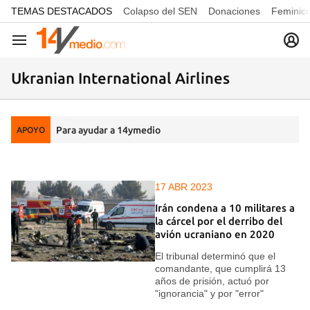
common.go-to-content
TEMAS DESTACADOS
Colapso del SEN
Donaciones
Feminici
Navegación
Ukranian International Airlines
Para ayudar a 14ymedio
APOYO
17 ABR 2023
Irán condena a 10 militares a
la cárcel por el derribo del
avión ucraniano en 2020
El tribunal determinó que el
comandante, que cumplirá 13
años de prisión, actuó por
"ignorancia" y por "error"