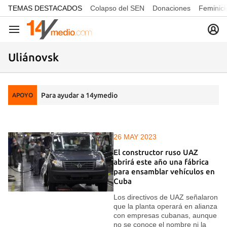
common.go-to-content
TEMAS DESTACADOS
Colapso del SEN
Donaciones
Feminici
Navegación
Uliánovsk
Para ayudar a 14ymedio
APOYO
26 MAY 2023
El constructor ruso UAZ
abrirá este año una fábrica
para ensamblar vehículos en
Cuba
Los directivos de UAZ señalaron
que la planta operará en alianza
con empresas cubanas, aunque
no se conoce el nombre ni la