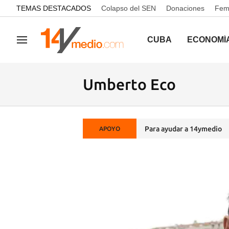
common.go-to-content
TEMAS DESTACADOS
Colapso del SEN
Donaciones
Femi
CUBA
ECONOMÍ
Navegación
Umberto Eco
Para ayudar a 14ymedio
APOYO