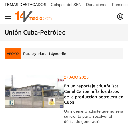
common.go-to-content
TEMAS DESTACADOS
Colapso del SEN
Donaciones
Feminici
Navegación
Unión Cuba-Petróleo
Para ayudar a 14ymedio
APOYO
27 AGO 2025
En un reportaje triunfalista,
Canal Caribe infla los datos
de la producción petrolera en
Cuba
Un ingeniero admite que no será
suficiente para "resolver el
déficit de generación”