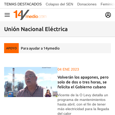
common.go-to-content
TEMAS DESTACADOS
Colapso del SEN
Donaciones
Feminici
Navegación
Unión Nacional Eléctrica
Para ayudar a 14ymedio
APOYO
04 ENE 2023
Volverán los apagones, pero
solo de dos o tres horas, se
felicita el Gobierno cubano
Vicente de la O Levy detalla un
programa de mantenimientos
hasta abril, con el fin de tener
más electricidad para la llegada
del calor