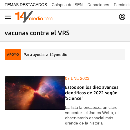
common.go-to-content
TEMAS DESTACADOS
Colapso del SEN
Donaciones
Feminici
Navegación
vacunas contra el VRS
Para ayudar a 14ymedio
APOYO
07 ENE 2023
Estos son los diez avances
científicos de 2022 según
'Science'
La lista la encabeza un claro
vencedor: el James Webb, el
observatorio espacial más
grande de la historia