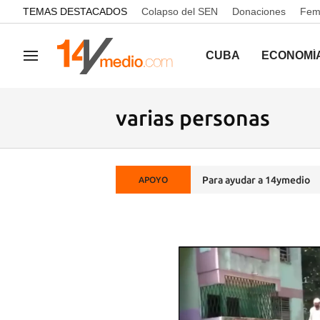
common.go-to-content
TEMAS DESTACADOS
Colapso del SEN
Donaciones
Femi
CUBA
ECONOMÍ
Navegación
varias personas
Para ayudar a 14ymedio
APOYO