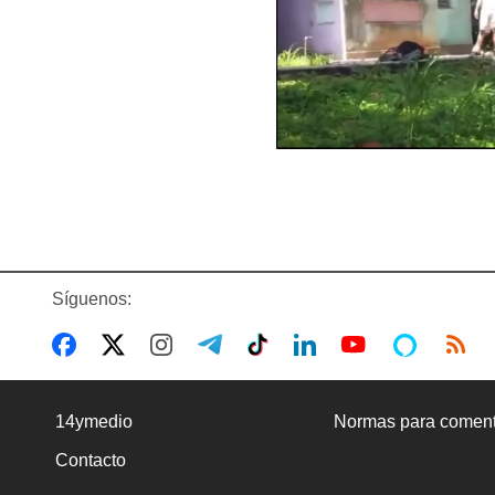
Síguenos:
14ymedio
Normas para coment
Contacto