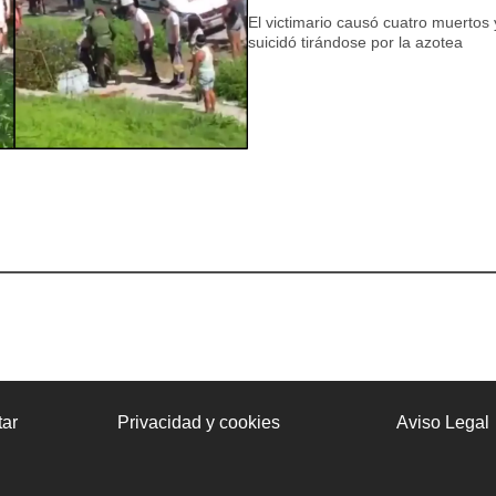
El victimario causó cuatro muertos
suicidó tirándose por la azotea
ar
Privacidad y cookies
Aviso Legal