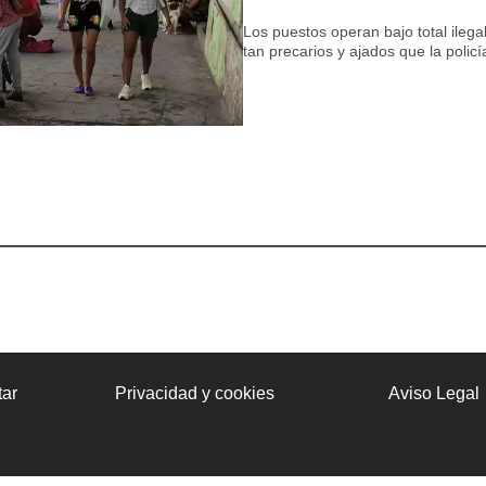
Los puestos operan bajo total ilega
tan precarios y ajados que la polic
ar
Privacidad y cookies
Aviso Legal