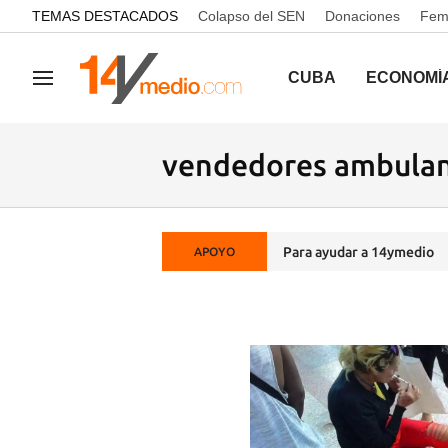
common.go-to-content
TEMAS DESTACADOS
Colapso del SEN
Donaciones
Femi
CUBA
ECONOMÍ
Navegación
vendedores ambula
Para ayudar a 14ymedio
APOYO