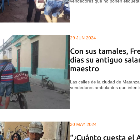
vendedores que no ponen etiquetas
29 JUN 2024
Con sus tamales, Fr
días su antiguo sal
maestro
Las calles de la ciudad de Matanza
vendedores ambulantes que intenta
30 MAY 2024
“¿Cuánto cuesta el A