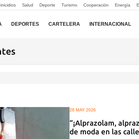
nicidios
Salud
Deporte
Turismo
Cooperación
Energía
A
DEPORTES
CARTELERA
INTERNACIONAL
ntes
28 MAY 2026
“¡Alprazolam, alpra
de moda en las call