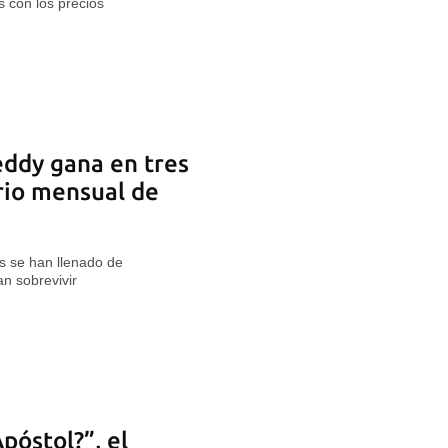
 con los precios
eddy gana en tres
ario mensual de
s se han llenado de
n sobrevivir
póstol?”, el