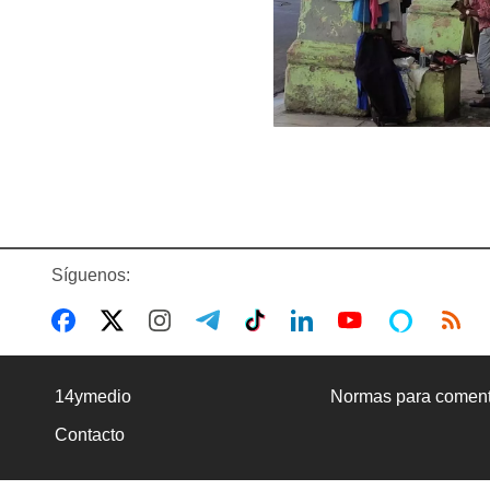
Síguenos:
14ymedio
Normas para coment
Contacto