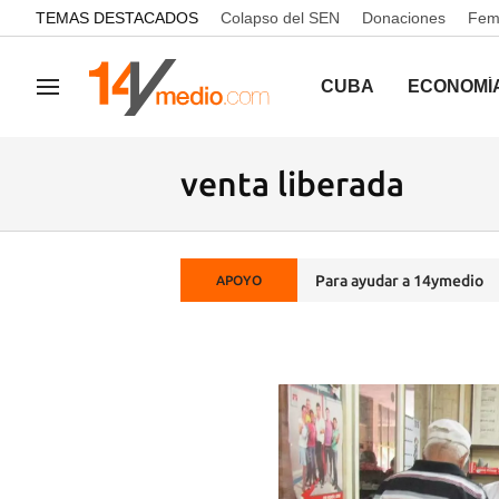
common.go-to-content
TEMAS DESTACADOS
Colapso del SEN
Donaciones
Femi
CUBA
ECONOMÍ
Navegación
venta liberada
Para ayudar a 14ymedio
APOYO