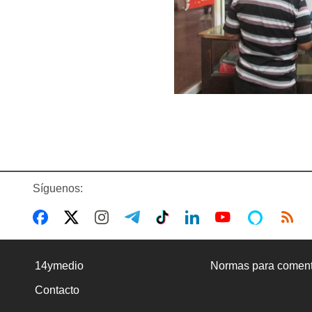
Síguenos:
14ymedio
Normas para coment
Contacto