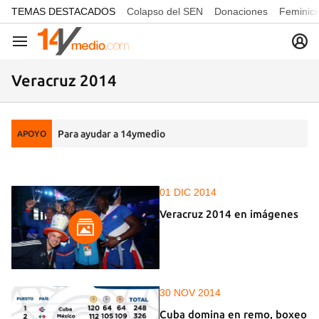
common.go-to-content
TEMAS DESTACADOS
Colapso del SEN
Donaciones
Feminici
Navegación
Veracruz 2014
Para ayudar a 14ymedio
APOYO
01 DIC 2014
Veracruz 2014 en imágenes
30 NOV 2014
Cuba domina en remo, boxeo