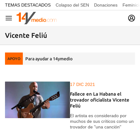
common.go-to-content
TEMAS DESTACADOS
Colapso del SEN
Donaciones
Feminici
Navegación
Vicente Feliú
Para ayudar a 14ymedio
APOYO
17 DIC 2021
Fallece en La Habana el
trovador oficialista Vicente
Feliú
El artista es considerado por
muchos de sus críticos como un
trovador de "una canción"