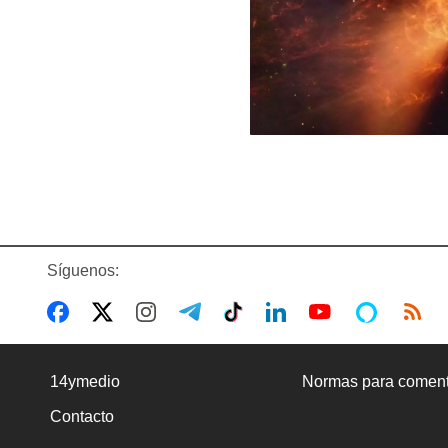
Síguenos:
14ymedio
Normas para coment
Contacto