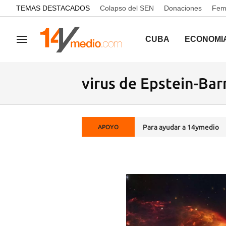
common.go-to-content
TEMAS DESTACADOS
Colapso del SEN
Donaciones
Femi
CUBA
ECONOMÍ
Navegación
virus de Epstein-Bar
Para ayudar a 14ymedio
APOYO