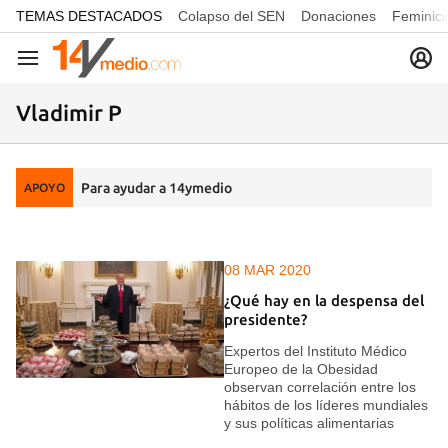
common.go-to-content
TEMAS DESTACADOS
Colapso del SEN
Donaciones
Feminici
Navegación
Vladimir P
Para ayudar a 14ymedio
APOYO
08 MAR 2020
¿Qué hay en la despensa del
presidente?
Expertos del Instituto Médico
Europeo de la Obesidad
observan correlación entre los
hábitos de los líderes mundiales
y sus políticas alimentarias