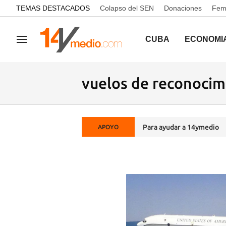
common.go-to-content
TEMAS DESTACADOS
Colapso del SEN
Donaciones
Femi
CUBA
ECONOMÍ
Navegación
vuelos de reconocim
Para ayudar a 14ymedio
APOYO