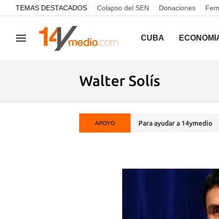
common.go-to-content
TEMAS DESTACADOS
Colapso del SEN
Donaciones
Femi
CUBA
ECONOMÍ
Navegación
Walter Solís
Para ayudar a 14ymedio
APOYO