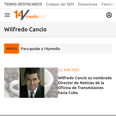
common.go-to-content
TEMAS DESTACADOS
Colapso del SEN
Donaciones
Feminici
Navegación
Wilfredo Cancio
Para ayudar a 14ymedio
APOYO
13 JUN 2017
Wilfredo Cancio es nombrado
Director de Noticias de la
Oficina de Transmisiones
hacia Cuba