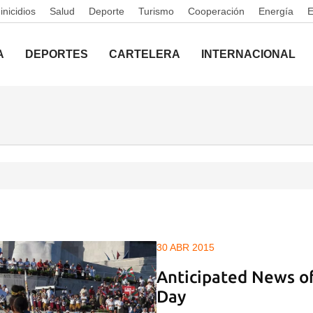
nicidios
Salud
Deporte
Turismo
Cooperación
Energía
A
DEPORTES
CARTELERA
INTERNACIONAL
30 ABR 2015
Anticipated News o
Day