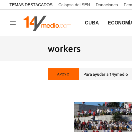
common.go-to-content
TEMAS DESTACADOS
Colapso del SEN
Donaciones
Femi
CUBA
ECONOMÍ
Navegación
workers
Para ayudar a 14ymedio
APOYO