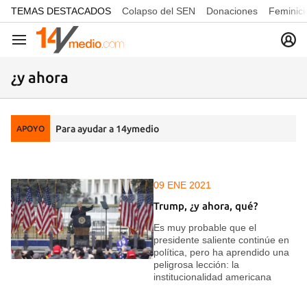
common.go-to-content
TEMAS DESTACADOS
Colapso del SEN
Donaciones
Feminici
Navegación
¿y ahora
Para ayudar a 14ymedio
APOYO
09 ENE 2021
Trump, ¿y ahora, qué?
Es muy probable que el
presidente saliente continúe en
política, pero ha aprendido una
peligrosa lección: la
institucionalidad americana