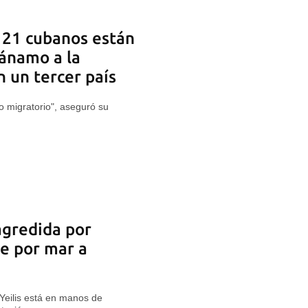
s 21 cubanos están
ánamo a la
n un tercer país
o migratorio", aseguró su
agredida por
e por mar a
 Yeilis está en manos de