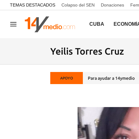
common.go-to-content
TEMAS DESTACADOS
Colapso del SEN
Donaciones
Femi
CUBA
ECONOMÍ
Navegación
Yeilis Torres Cruz
Para ayudar a 14ymedio
APOYO