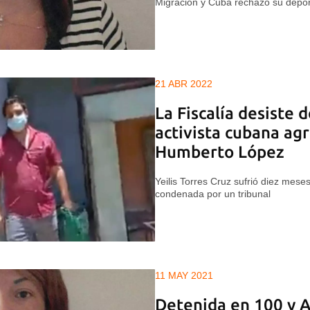
Migración y Cuba rechazó su depor
21 ABR 2022
La Fiscalía desiste d
activista cubana ag
Humberto López
Yeilis Torres Cruz sufrió diez mese
condenada por un tribunal
11 MAY 2021
Detenida en 100 y Al