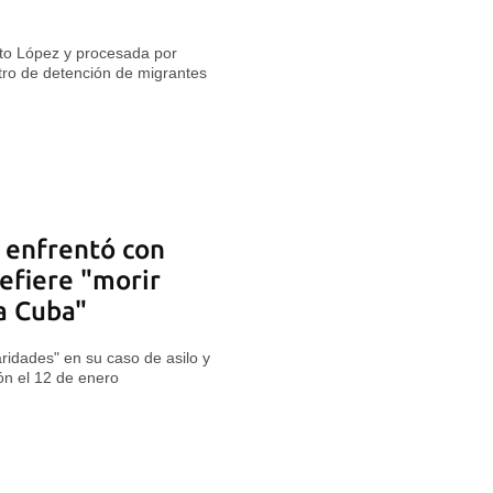
to López y procesada por
tro de detención de migrantes
e enfrentó con
efiere "morir
a Cuba"
aridades" en su caso de asilo y
ión el 12 de enero