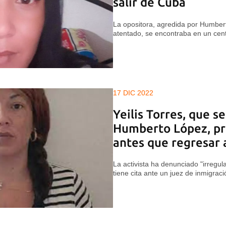
salir de Cuba
La opositora, agredida por Humber
atentado, se encontraba en un cen
17 DIC 2022
Yeilis Torres, que s
Humberto López, pr
antes que regresar 
La activista ha denunciado "irregul
tiene cita ante un juez de inmigrac