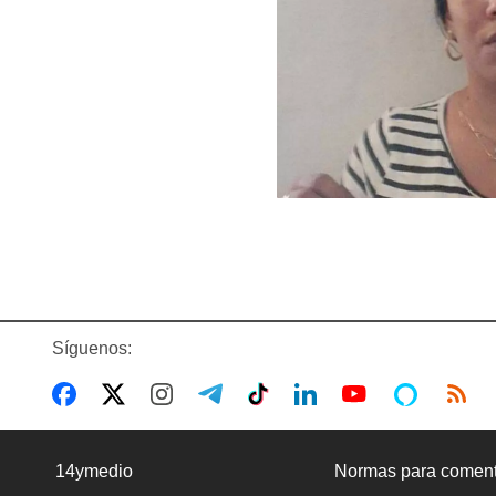
Síguenos:
14ymedio
Normas para coment