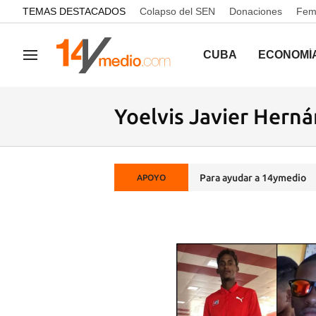
common.go-to-content
TEMAS DESTACADOS
Colapso del SEN
Donaciones
Femi
CUBA
ECONOMÍ
Navegación
Yoelvis Javier Hern
Para ayudar a 14ymedio
APOYO