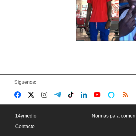
Síguenos:
14ymedio
Normas para coment
Contacto