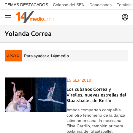
common.go-to-content
TEMAS DESTACADOS
Colapso del SEN
Donaciones
Feminici
Navegación
Yolanda Correa
Para ayudar a 14ymedio
APOYO
15 SEP 2018
Los cubanos Correa y
Virelles, nuevas estrellas del
Staatsballet de Berlín
Ambos comparten compañía
con otro fenómeno de la danza
latinoamericana, la mexicana
Elisa Carrillo, también primera
bailarina del Staatsballet