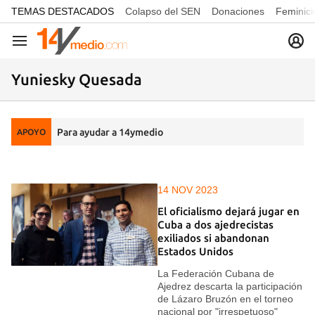
common.go-to-content
TEMAS DESTACADOS
Colapso del SEN
Donaciones
Feminici
Navegación
Yuniesky Quesada
Para ayudar a 14ymedio
APOYO
14 NOV 2023
El oficialismo dejará jugar en
Cuba a dos ajedrecistas
exiliados si abandonan
Estados Unidos
La Federación Cubana de
Ajedrez descarta la participación
de Lázaro Bruzón en el torneo
nacional por "irrespetuoso"