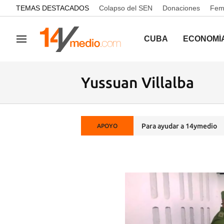
common.go-to-content
TEMAS DESTACADOS
Colapso del SEN
Donaciones
Femi
CUBA
ECONOMÍ
Navegación
Yussuan Villalba
Para ayudar a 14ymedio
APOYO