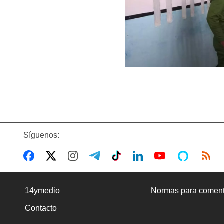
Síguenos:
14ymedio
Normas para coment
Contacto