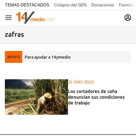
common.go-to-content
TEMAS DESTACADOS
Colapso del SEN
Donaciones
Feminici
Navegación
zafras
Para ayudar a 14ymedio
APOYO
31 MAY 2015
Los cortadores de caña
denuncian sus condiciones
de trabajo