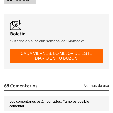
Guardar como favorito
Para poder guardar como favorito, primero has de
iniciar sesión con tu cuenta de 14ymedio.
Boletín
Suscripción al boletín semanal de ‘14ymedio’.
INICIAR SESIÓN
CANCELAR
CADA VIERNES, LO MEJOR DE ESTE
DIARIO EN TU BUZÓN.
68 Comentarios
Normas de uso
Los comentarios están cerrados. Ya no es posible
comentar