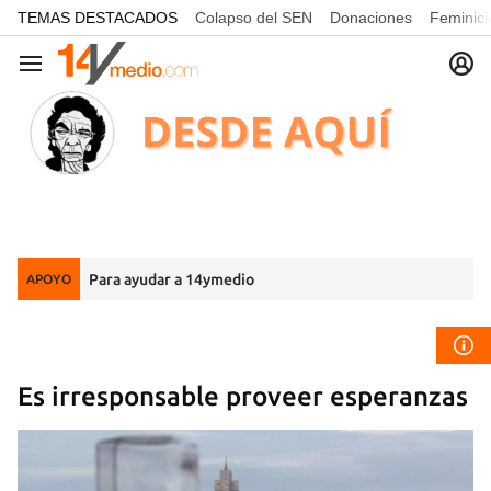
common.go-to-content
TEMAS DESTACADOS
Colapso del SEN
Donaciones
Feminici
Navegación
Para ayudar a 14ymedio
APOYO
Es irresponsable proveer esperanzas