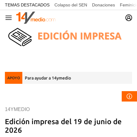
common.go-to-content
TEMAS DESTACADOS
Colapso del SEN
Donaciones
Feminici
Navegación
Para ayudar a 14ymedio
APOYO
14YMEDIO
Edición impresa del 19 de junio de
2026