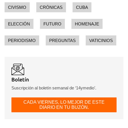
CIVISMO
CRÓNICAS
CUBA
ELECCIÓN
FUTURO
HOMENAJE
Guardar como favorito
PERIODISMO
PREGUNTAS
VATICINIOS
Para poder guardar como favorito, primero has de
iniciar sesión con tu cuenta de 14ymedio.
INICIAR SESIÓN
CANCELAR
Boletín
Suscripción al boletín semanal de ‘14ymedio’.
CADA VIERNES, LO MEJOR DE ESTE
DIARIO EN TU BUZÓN.