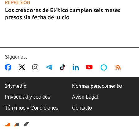
REPRESIÓN
Los creadores de El4tico cumplen seis meses
presos sin fecha de juicio
Síguenos:
14ymedio
Normas para comentar
Privacidad y cookies
Aviso Legal
BANCARIZACIÓN
Términos y Condiciones
Contacto
La ausencia de un mercado de divisas operativo
explica la escasez de efectivo en moneda
nacional