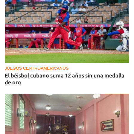
GENERACIÓN Y
Tras un breve alumbrón se volvió a ir la luz y llegó
el cacerolazo de indignación
JUEGOS CENTROAMERICANOS
El béisbol cubano suma 12 años sin una medalla
de oro