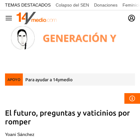
common.go-to-content
TEMAS DESTACADOS
Colapso del SEN
Donaciones
Feminici
Navegación
Para ayudar a 14ymedio
APOYO
El futuro, preguntas y vaticinios por
romper
Yoani Sánchez