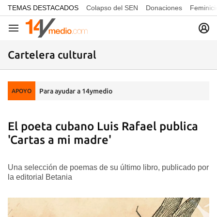
common.go-to-content
TEMAS DESTACADOS
Colapso del SEN
Donaciones
Feminici
Navegación
Cartelera cultural
Para ayudar a 14ymedio
APOYO
El poeta cubano Luis Rafael publica
'Cartas a mi madre'
Una selección de poemas de su último libro, publicado por
la editorial Betania