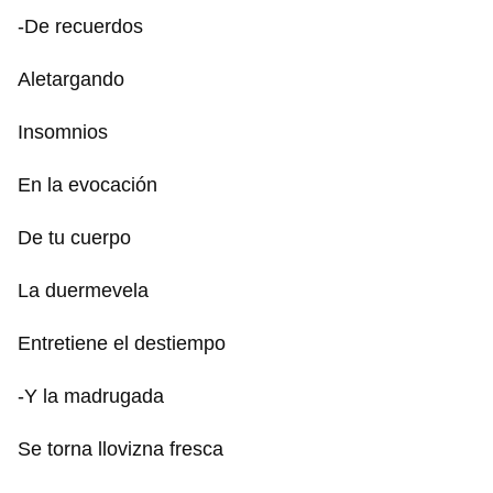
Guardar como favorito
-De recuerdos
Para poder guardar como favorito, primero has de
iniciar sesión con tu cuenta de 14ymedio.
Aletargando
INICIAR SESIÓN
CANCELAR
Insomnios
En la evocación
De tu cuerpo
La duermevela
Entretiene el destiempo
-Y la madrugada
Se torna llovizna fresca