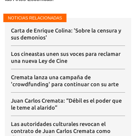
NOTICIAS RELACIONADAS
Carta de Enrique Colina: 'Sobre la censura y
sus demonios'
Los cineastas unen sus voces para reclamar
una nueva Ley de Cine
Guardar como favorito
Cremata lanza una campaña de
'crowdfunding' para continuar con su arte
Para poder guardar como favorito, primero has de
iniciar sesión con tu cuenta de 14ymedio.
Juan Carlos Cremata: “Débil es el poder que
le teme al alarido”
INICIAR SESIÓN
CANCELAR
Las autoridades culturales revocan el
contrato de Juan Carlos Cremata como