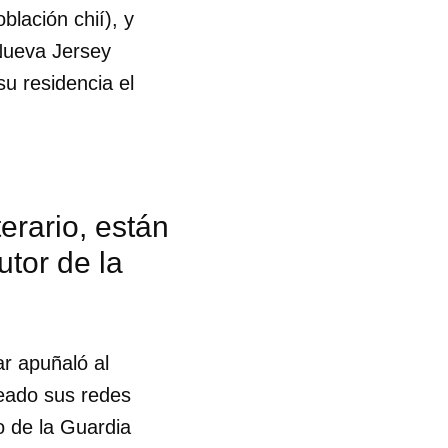
blación chií), y
 Nueva Jersey
u residencia el
terario, están
tor de la
r apuñaló al
reado sus redes
 tu
o de la Guardia