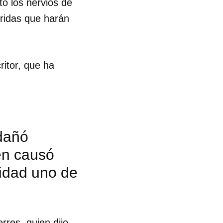
tó los nervios de
ridas que harán
ritor, que ha
 dañó
én causó
lidad uno de
rres, quien dijo