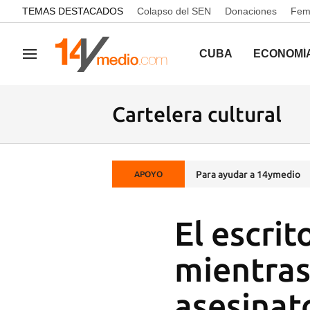
common.go-to-content
TEMAS DESTACADOS
Colapso del SEN
Donaciones
Femi
CUBA
ECONOMÍ
Navegación
Cartelera cultural
Para ayudar a 14ymedio
APOYO
El escrit
mientras
asesinat