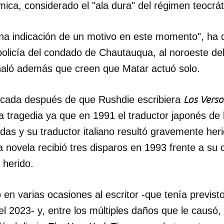
mica, considerado el "ala dura" del régimen teocrát
INICIAR SESIÓN
CANCELA
a indicación de un motivo en este momento", ha d
olicía del condado de Chautauqua, al noroeste de
ñaló además que creen que Matar actuó solo.
Los Verso
écada después de que Rushdie escribiera
 tragedia ya que en 1991 el traductor japonés de 
as y su traductor italiano resultó gravemente her
a novela recibió tres disparos en 1993 frente a su
 herido.
en varias ocasiones al escritor -que tenía previsto
l 2023- y, entre los múltiples daños que le causó, s