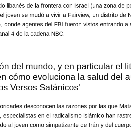
do libanés de la frontera con Israel (una zona de po
l joven se mudó a vivir a Fairview, un distrito de
, donde agentes del FBI fueron vistos entrando a s
canal 4 de la cadena NBC.
ón del mundo, y en particular el li
n cómo evoluciona la salud del au
os Versos Satánicos'
oridades desconocen las razones por las que Mata
dar como favorito
, especialistas en el radicalismo islámico han rast
 poder guardar como favorito, primero has de iniciar sesión con
cado al joven como simpatizante de Irán y del cuerp
ta de 14ymedio.