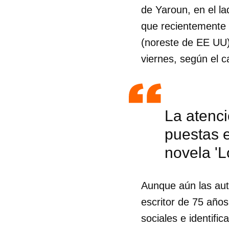
de Yaroun, en el la
que recientemente e
(noreste de EE UU)
viernes, según el 
La atenci
puestas e
novela 'L
Aunque aún las aut
Guar
escritor de 75 años
Para
sociales e identifi
cuen