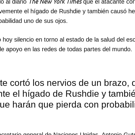
The New York Times
ó al diario
que el atacante cor
vemente el hígado de Rushdie y también causó he
abilidad uno de sus ojos.
hoy silencio en torno al estado de la salud del esc
de apoyo en las redes de todas partes del mundo.
te cortó los nervios de un brazo,
te el hígado de Rushdie y tambi
que harán que pierda con probabi
secretario general de Naciones Unidas, Antonio Gute