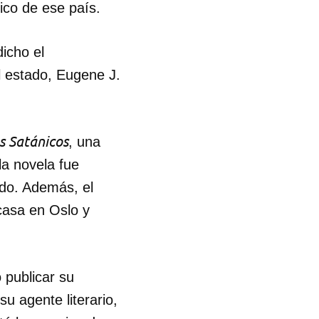
ico de ese país.
R
icho el
l estado, Eugene J.
s Satánicos
, una
la novela fue
ido. Además, el
 casa en Oslo y
 publicar su
u agente literario,