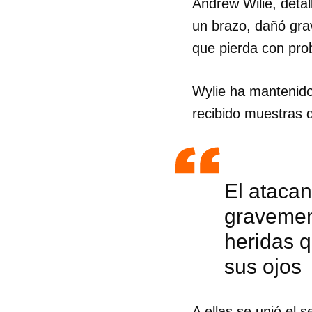
Andrew Wilie, detall
un brazo, dañó gra
que pierda con prob
Wylie ha mantenido 
recibido muestras 
El atacan
gravemen
heridas 
sus ojos
A ellas se unió el 