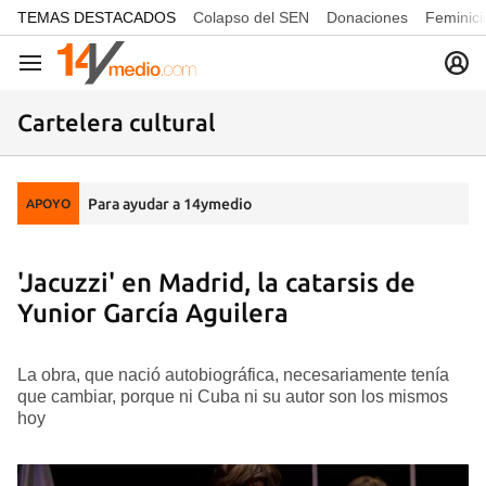
common.go-to-content
TEMAS DESTACADOS
Colapso del SEN
Donaciones
Feminici
Navegación
Cartelera cultural
Para ayudar a 14ymedio
APOYO
'Jacuzzi' en Madrid, la catarsis de
Yunior García Aguilera
La obra, que nació autobiográfica, necesariamente tenía
que cambiar, porque ni Cuba ni su autor son los mismos
hoy