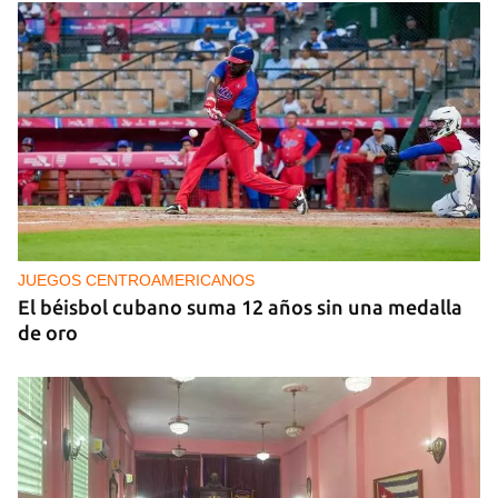
MÚSICA
Un público enamorado de Celia Cruz desafía la
censura en un homenaje en La Habana
JUEGOS CENTROAMERICANOS
El béisbol cubano suma 12 años sin una medalla
de oro