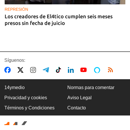
REPRESIÓN
Los creadores de El4tico cumplen seis meses
presos sin fecha de juicio
Síguenos:
14ymedio
Normas para comentar
Privacidad y cookies
Aviso Legal
BANCARIZACIÓN
Términos y Condiciones
Contacto
La ausencia de un mercado de divisas operativo
explica la escasez de efectivo en moneda
nacional