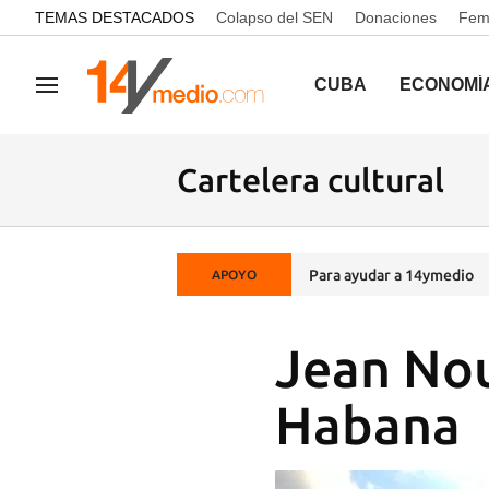
common.go-to-content
TEMAS DESTACADOS
Colapso del SEN
Donaciones
Femi
CUBA
ECONOMÍ
Navegación
Cartelera cultural
Para ayudar a 14ymedio
APOYO
Jean Nou
Habana