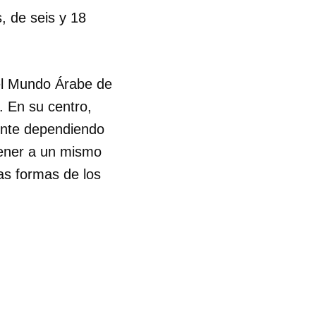
, de seis y 18
R
el Mundo Árabe de
. En su centro,
ente dependiendo
ntener a un mismo
las formas de los