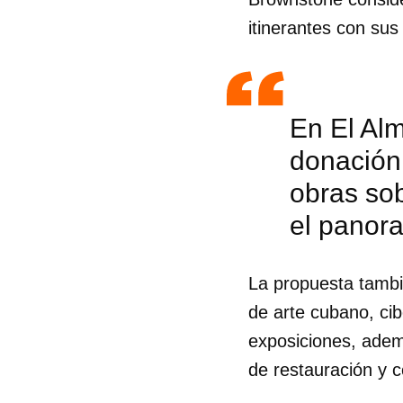
itinerantes con sus
En El Alm
donación
obras sob
el panora
La propuesta tambié
de arte cubano, cib
Guar
exposiciones, ademá
Para
de restauración y 
cuen