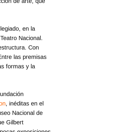
ción de arte, que
legiado, en la
 Teatro Nacional.
estructura. Con
 Entre las premisas
as formas y la
Fundación
on
, inéditas en el
Museo Nacional de
ue Gilbert
 pocas exposiciones