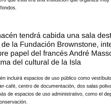
 fondos.
acén tendrá cabida una sala dest
 de la Fundación Brownstone, int
re papel del francés André Masso
ma del cultural de la Isla
n incluirá espacios de uso público como vestíbulo,
er-café, centro de documentación, dos salas poliva
dar como favorito
s de espacios de uso administrativo, como el depó
 poder guardar como favorito, primero has de iniciar sesión con
conservación.
ta de 14ymedio.