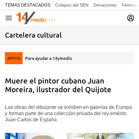
common.go-to-content
TEMAS DESTACADOS
Colapso del SEN
Donaciones
Feminici
Navegación
Cartelera cultural
Para ayudar a 14ymedio
APOYO
Muere el pintor cubano Juan
Moreira, ilustrador del Quijote
Las obras del dibujante se exhiben en galerías de Europa
y forman parte de una colección privada del rey emérito
Juan Carlos de España