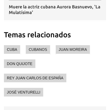
Muere la actriz cubana Aurora Basnuevo, 'La
Mulatísima'
Temas relacionados
CUBA
CUBANOS
JUAN MOREIRA
DON QUIJOTE
REY JUAN CARLOS DE ESPAÑA
Guardar como favorito
JOSÉ VENTURELLI
Para poder guardar como favorito, primero has de
iniciar sesión con tu cuenta de 14ymedio.
INICIAR SESIÓN
CANCELAR