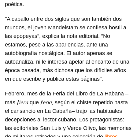
poética.
"A caballo entre dos siglos que son también dos
mundos, el joven Mandelstam se confiesa hostil a
las epopeyas", explica la nota editorial. "No
estamos, pese a las apariencias, ante una
autobiografía nostálgica. El autor apenas se
Guardar como favorito
autoanaliza, ni le interesa apelar al encanto de una
época pasada, más dichosa que los difíciles años
Para poder guardar como favorito, primero has de
iniciar sesión con tu cuenta de 14ymedio.
en que escribe y publica estas páginas".
INICIAR SESIÓN
CANCELAR
Febrero, mes de la Feria del Libro de La Habana –
fiera
feria
más
que
, según el chiste repetido hasta
el cansancio en La Cabaña– trajo las habituales
decepciones al lector cubano. Los protagonistas:
las editoriales San Luis y Verde Olivo, las memorias
de militares retirados y una colección de
libros