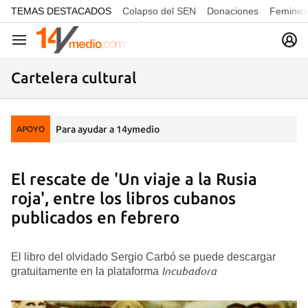
common.go-to-content
TEMAS DESTACADOS
Colapso del SEN
Donaciones
Feminici
Navegación
Cartelera cultural
Para ayudar a 14ymedio
APOYO
El rescate de 'Un viaje a la Rusia
roja', entre los libros cubanos
publicados en febrero
El libro del olvidado Sergio Carbó se puede descargar
Incubadora
gratuitamente en la plataforma