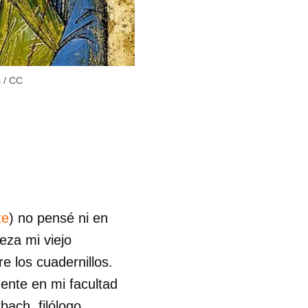
s
/
CC
te
) no pensé ni en
eza mi viejo
e los cuadernillos.
gente en mi facultad
ach, filólogo,