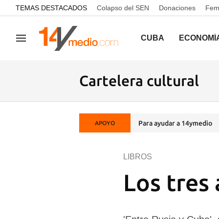
common.go-to-content
TEMAS DESTACADOS
Colapso del SEN
Donaciones
Femi
CUBA
ECONOMÍ
Navegación
Cartelera cultural
Para ayudar a 14ymedio
APOYO
LIBROS
Los tres