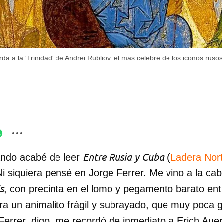
erda a la 'Trinidad' de Andréi Rubliov, el más célebre de los iconos ruso
Entre Rusia y Cuba
ndo acabé de leer
(
Ladera Nor
i siquiera pensé en Jorge Ferrer. Me vino a la cab
s
, con precinta en el lomo y pegamento barato entr
ra un animalito frágil y subrayado, que muy poca 
Ferrer, digo, me recordó de inmediato a Erich Auerb