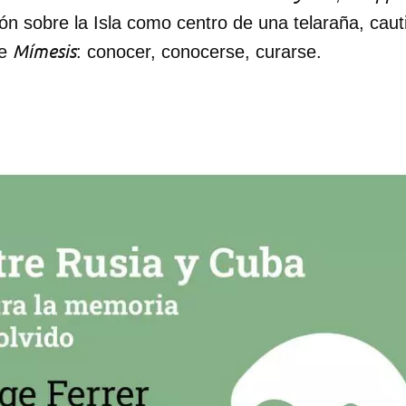
ión sobre la Isla como centro de una telaraña, caut
Mímesis
de
: conocer, conocerse, curarse.
dar como favorito
 poder guardar como favorito, primero has de iniciar sesión con
ta de 14ymedio.