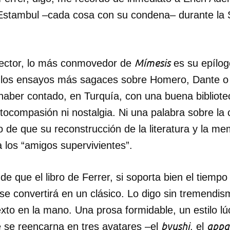
n Estambul –cada cosa con su condena– durante l
Mímesis
lector, lo más conmovedor de
es su epílo
e los ensayos más sagaces sobre Homero, Dante o
haber contado, en Turquía, con una buena bibliotec
utocompasión ni nostalgia. Ni una palabra sobre la 
o de que su reconstrucción de la literatura y la m
a los “amigos supervivientes”.
de que el libro de Ferrer, si soporta bien el tiempo
 se convertirá en un clásico. Lo digo sin tremendis
exto en la mano. Una prosa formidable, un estilo lúc
byushi
appa
se reencarna en tres avatares –el
, el