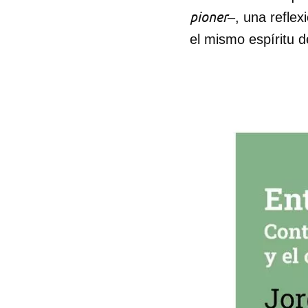
pioner
–, una reflex
el mismo espíritu 
Guar
Para
cuen