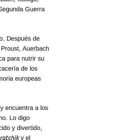
a Segunda Guerra
go. Después de
 Proust, Auerbach
a para nutrir su
cacería de los
emoria europeas
 y encuentra a los
mo. Lo digo
ido y divertido,
ratchik
y el