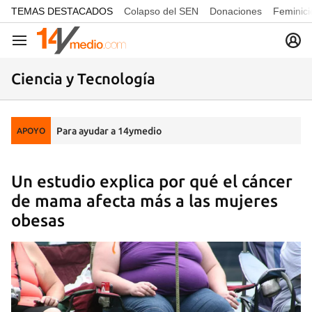
common.go-to-content
TEMAS DESTACADOS
Colapso del SEN
Donaciones
Feminici
Navegación
Ciencia y Tecnología
Para ayudar a 14ymedio
APOYO
Un estudio explica por qué el cáncer
de mama afecta más a las mujeres
obesas