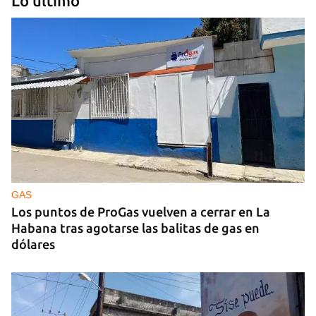
Lo último
IA
China lanza una organización internacional de
gobernanza de la IA con 29 países, entre ellos
Cuba
GAS
Los puntos de ProGas vuelven a cerrar en La
Habana tras agotarse las balitas de gas en
dólares