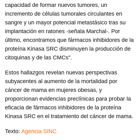
capacidad de formar nuevos tumores, un
incremento de células tumorales circulantes en
sangre y un mayor potencial metastásico tras su
implantación en ratones -señala Marchal-. Por
último, encontramos que fármacos inhibidores de la
proteína Kinasa SRC disminuyen la producción de
citoquinas y de las CMCs".
Guardar como favorito
Para poder guardar como favorito, primero has de
Estos hallazgos revelan nuevas perspectivas
iniciar sesión con tu cuenta de 14ymedio.
subyacentes al aumento de la mortalidad por
cáncer de mama en mujeres obesas, y
INICIAR SESIÓN
CANCELAR
proporcionan evidencias preclínicas para probar la
eficacia de fármacos inhibidores de la proteína
Kinasa SRC en el tratamiento del cáncer de mama.
Texto:
Agencia SINC