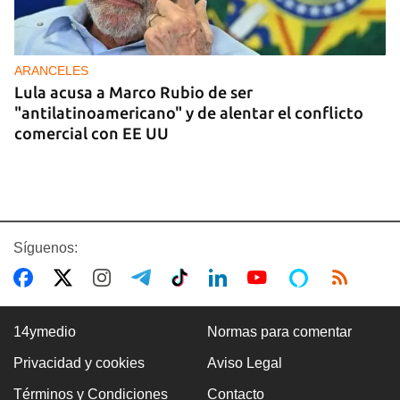
ARANCELES
Lula acusa a Marco Rubio de ser
"antilatinoamericano" y de alentar el conflicto
comercial con EE UU
Síguenos:
14ymedio
Normas para comentar
Privacidad y cookies
Aviso Legal
GASOLINA
Términos y Condiciones
Contacto