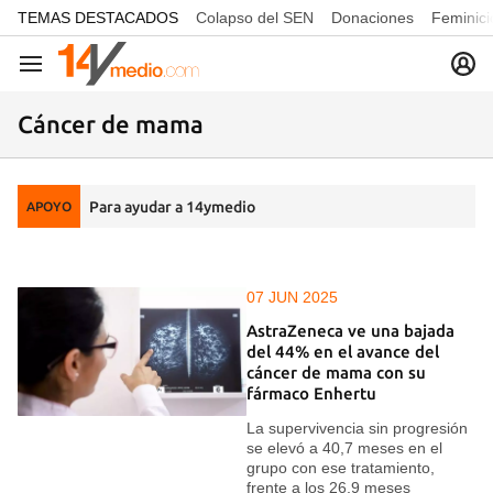
common.go-to-content
TEMAS DESTACADOS
Colapso del SEN
Donaciones
Feminici
Navegación
Cáncer de mama
Para ayudar a 14ymedio
APOYO
07 JUN 2025
AstraZeneca ve una bajada
del 44% en el avance del
cáncer de mama con su
fármaco Enhertu
La supervivencia sin progresión
se elevó a 40,7 meses en el
grupo con ese tratamiento,
frente a los 26,9 meses