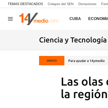
common.go-to-content
TEMAS DESTACADOS
Colapso del SEN
Donaciones
Femi
CUBA
ECONOMÍ
Navegación
Ciencia y Tecnología
Para ayudar a 14ymedio
APOYO
Las olas
la regió