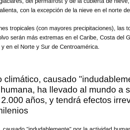
glaciares, del permafrost y de la cubierta de nieve
ienta, con la excepción de la nieve en el norte del
nes tropicales (con mayores precipitaciones), las 
olvo serán más extremas en el Caribe, Costa del 
 y en el Norte y Sur de Centroamérica.
 climático, causado "indudableme
d humana, ha llevado al mundo a 
 2.000 años, y tendrá efectos irre
ilenios
, causado "indudablemente" por la actividad human