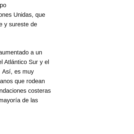
upo
ones Unidas, que
e y sureste de
a aumentado a un
 Atlántico Sur y el
. Así, es muy
céanos que rodean
undaciones costeras
 mayoría de las