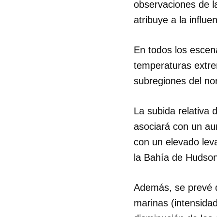
observaciones de l
atribuye a la influ
En todos los escena
temperaturas extre
subregiones del nor
La subida relativa 
asociará con un aum
con un elevado leva
la Bahía de Hudson
Además, se prevé qu
marinas (intensida