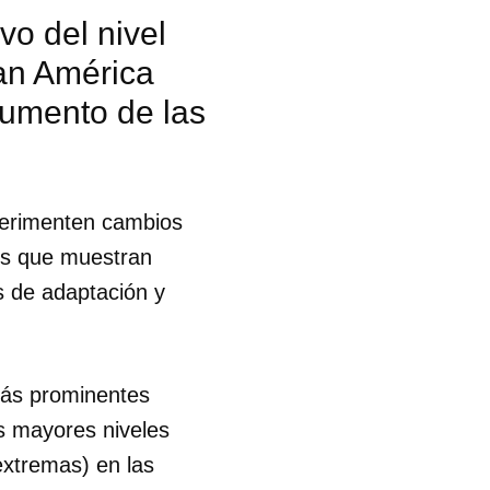
vo del nivel
an América
 aumento de las
xperimenten cambios
os que muestran
s de adaptación y
más prominentes
s mayores niveles
 tu
extremas) en las