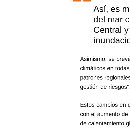
Así, es m
del mar 
Central y
inundaci
Asimismo, se prevé
climáticos en toda
patrones regionale
gestión de riesgos"
Estos cambios en e
Guar
con el aumento de 
Para
de calentamiento g
cuen