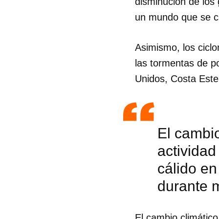
disminución de los 
un mundo que se cal
Asimismo, los ciclo
las tormentas de p
Unidos, Costa Este
El cambio
activida
cálido en
durante m
El cambio climático