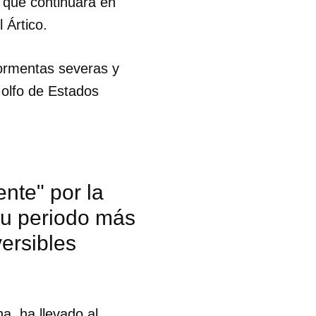
, que continuará en
 Ártico.
tormentas severas y
Golfo de Estados
nte" por la
su periodo más
versibles
a, ha llevado al