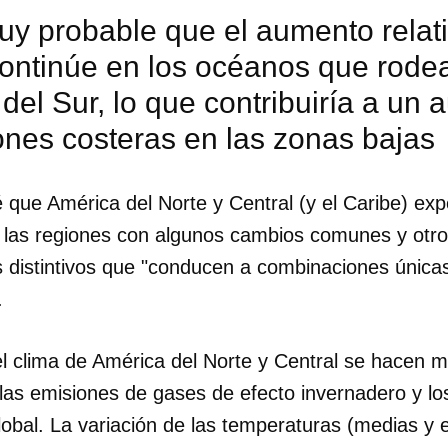
uy probable que el aumento relati
continúe en los océanos que rode
 del Sur, lo que contribuiría a un
ones costeras en las zonas bajas
 que América del Norte y Central (y el Caribe) e
s las regiones con algunos cambios comunes y otr
s distintivos que "conducen a combinaciones única
.
l clima de América del Norte y Central se hacen 
dar como favorito
las emisiones de gases de efecto invernadero y lo
 poder guardar como favorito, primero has de iniciar sesión con
lobal. La variación de las temperaturas (medias y 
ta de 14ymedio.